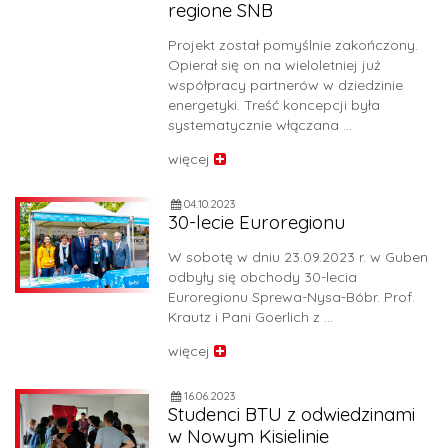
regione SNB
Projekt został pomyślnie zakończony.
Opierał się on na wieloletniej już
współpracy partnerów w dziedzinie
energetyki. Treść koncepcji była
systematycznie włączana …
więcej
04.10.2023
30-lecie Euroregionu
W sobotę w dniu 23.09.2023 r. w Guben
odbyły się obchody 30-lecia
Euroregionu Sprewa-Nysa-Bóbr. Prof.
Krautz i Pani Goerlich z …
więcej
16.06.2023
Studenci BTU z odwiedzinami
w Nowym Kisielinie