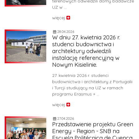
terenowych odwiedzili domy badawcze
UZ w …
więcej
28.04.2026
W dniu 27. kwietnia 2026 r.
studenci budownictwa i
architektury odwiedzili
instalację referencyjną w
Nowym Kisielinie.
27. kwietnia 2026 r. studenci
budownictwa i architektury z Portugalii
i Turcji studiujący na UZ w ramach
programu Erasmus + …
więcej
27.04.2026
Przedstawienie projektu Green
Energy - Region - SNB na
Escuela Politécnica de Cuenca