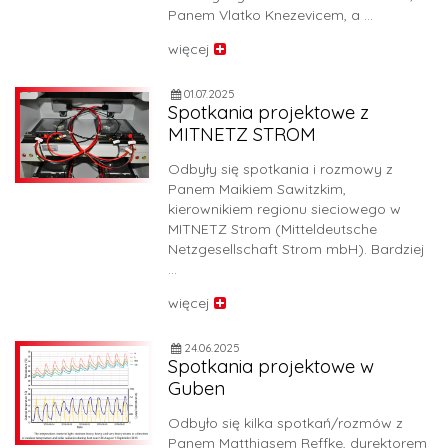
Panem Vlatko Knezevicem, a …
więcej
01.07.2025
Spotkania projektowe z
MITNETZ STROM
Odbyły się spotkania i rozmowy z
Panem Maikiem Sawitzkim,
kierownikiem regionu sieciowego w
MITNETZ Strom (Mitteldeutsche
Netzgesellschaft Strom mbH). Bardziej
…
więcej
24.06.2025
Spotkania projektowe w
Guben
Odbyło się kilka spotkań/rozmów z
Panem Matthiasem Reffke, dyrektorem