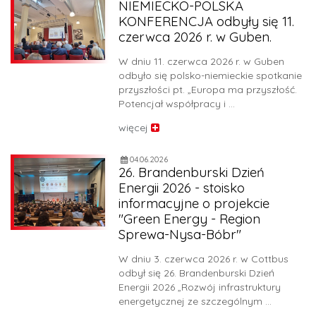
NIEMIECKO-POLSKA
Mediateka
KONFERENCJA odbyły się 11.
czerwca 2026 r. w Guben.
Materiały informacyjne /
publikacje
W dniu 11. czerwca 2026 r. w Guben
odbyło się polsko-niemieckie spotkanie
Archiwum
przyszłości pt. „Europa ma przyszłość.
Potencjał współpracy i …
Wyniki
więcej
Partnerzy
04.06.2026
26. Brandenburski Dzień
Słownik tematyczny
Energii 2026 - stoisko
informacyjne o projekcie
"Green Energy - Region
Sprewa-Nysa-Bóbr"
W dniu 3. czerwca 2026 r. w Cottbus
odbył się 26. Brandenburski Dzień
Energii 2026 „Rozwój infrastruktury
energetycznej ze szczególnym …