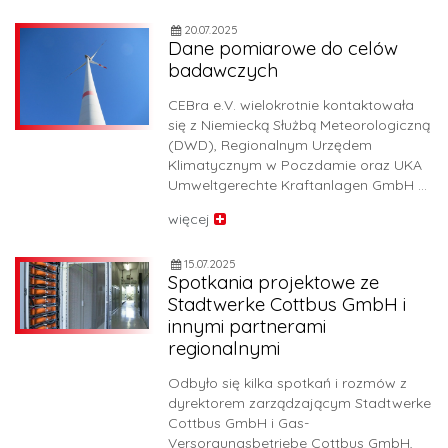
20.07.2025
Dane pomiarowe do celów
badawczych
CEBra e.V. wielokrotnie kontaktowała
się z Niemiecką Służbą Meteorologiczną
(DWD), Regionalnym Urzędem
Klimatycznym w Poczdamie oraz UKA
Umweltgerechte Kraftanlagen GmbH …
więcej
15.07.2025
Spotkania projektowe ze
Stadtwerke Cottbus GmbH i
innymi partnerami
regionalnymi
Odbyło się kilka spotkań i rozmów z
dyrektorem zarządzającym Stadtwerke
Cottbus GmbH i Gas-
Versorgungsbetriebe Cottbus GmbH,