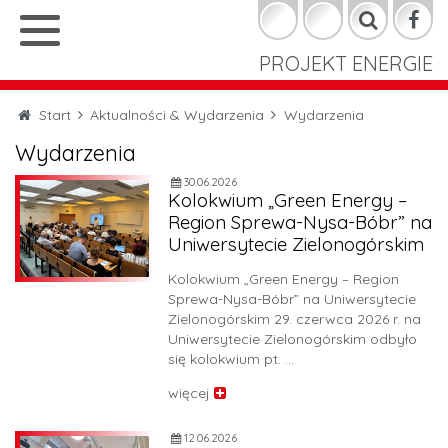
START
START
PROJEKT ENERGIE
KONTAKT
KONTAKT
OCHRONA DANYCH
Start
Aktualności & Wydarzenia
Wydarzenia
OCHRONA DANYCH
Wydarzenia
STOPKA
STOPKA
30.06.2026
Informacje o projekcie
Kolokwium „Green Energy –
Region Sprewa-Nysa-Bóbr” na
Instalacje Referencyjne
Uniwersytecie Zielonogórskim
Kolokwium „Green Energy – Region
Aktualności & Wydarzenia
Sprewa-Nysa-Bóbr” na Uniwersytecie
Zielonogórskim 29. czerwca 2026 r. na
Aktualności
Uniwersytecie Zielonogórskim odbyło
się kolokwium pt. …
Wydarzenia
więcej
Galeria zdjęć
12.06.2026